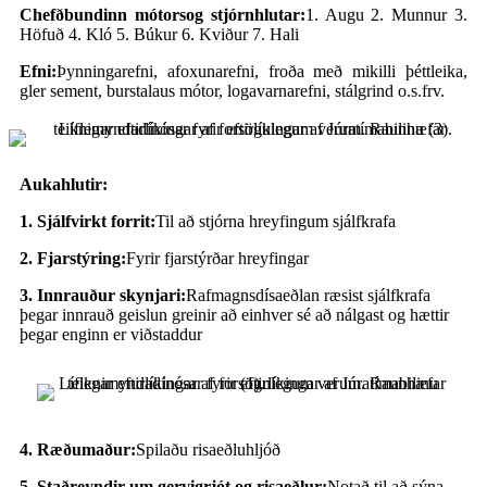
C
hefðbundinn mótor
s
og stjórnhlutar
:
1. Augu 2. Munnur 3.
Höfuð 4. Kló 5. Búkur 6. Kviður 7. Hali
Efni:
Þynningarefni, afoxunarefni, froða með mikilli þéttleika,
gler sement, burstalaus mótor, logavarnarefni, stálgrind o.s.frv.
Aukahlutir:
1. Sjálfvirkt forrit:
Til að stjórna hreyfingum sjálfkrafa
2. Fjarstýring:
Fyrir fjarstýrðar hreyfingar
3. Innrauður skynjari:
Rafmagnsdísaeðlan ræsist sjálfkrafa
þegar innrauð geislun greinir að einhver sé að nálgast og hættir
þegar enginn er viðstaddur
4. Ræðumaður:
Spilaðu risaeðluhljóð
5. Staðreyndir um gervigrjót og risaeðlur:
Notað til að sýna