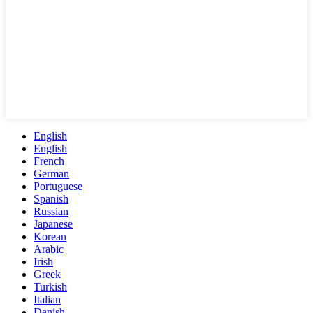
English
English
French
German
Portuguese
Spanish
Russian
Japanese
Korean
Arabic
Irish
Greek
Turkish
Italian
Danish