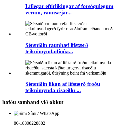
Líflegar eftirlíkingar af forsögulegum
verum, raunsæjar...
Sérsniðin raunhæf lífstærð
teiknimyndadínóa...
Sérsniðin líkan af lífstærð froðu
teiknimynda risaeðlu ...
hafðu samband við okkur
Sími / WhatsApp
86-18808228882