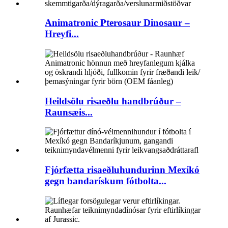
Animatronic Pterosaur Dinosaur –
Hreyfi...
Heildsölu risaeðlu handbrúður –
Raunsæis...
Fjórfætta risaeðluhundurinn Mexíkó
gegn bandarískum fótbolta...