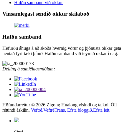
Hafðu samband við okkur
Vinsamlegast sendið okkur skilaboð
Hafðu samband
Hefurðu áhuga á að skoða hvernig vörur og þjónusta okkar geta
hentað fyrirtæki þínu? Hafðu samband við teymið okkar í dag.
Deiling á samfélagsmiðlum:
Höfundarréttur © 2026 Zigong Hualong vísindi og tækni. Öll
réttindi áskilin.
Veftré,
VeftréTrans,
Efsta bloggið,
Efsta leit,