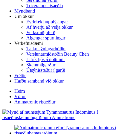
Sérsniðnar vörur
Triceratops risaeðla
Myndband
Um okkur
Fyrirtækjaupplýsingar
Af hverju að velja okkur
Verksmiðjuferð
Algengar spurningar
Verkefnisdæmi
Tæknisýningarhöllin
Verslunarmiðstöðin Beauty Chen
Litrík ljós á nóttunni
Skemmtigarður
Útsýnisstaður í garði
Fréttir
Hafðu samband við okkur
Heim
Vörur
Animatronic risaeðlur