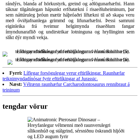
rándýrs, blanda af hörkustyrk, greind og aðlögunarhæfni. Hann
táknar tilgátulegan hápunkt erfðatækni í risaeðluheiminum, þar
sem náttúruleg þróun mætir háþróaðri líftækni til að skapa veru
með óviðjafnanlega grimmd og lifunarhæfni. Þessi samruni
eiginleika frá tveimur helgimynda risaeðlum fangar
ímyndunaraflið og undirstrikar lotninguna og hryllinginn sem
slíkt dýr myndi vekja.
Fyrri:
Líflegar forsögulegar verur eftirlíkingar. Raunhæfar
teiknimyndadínósar fyrir eftirlíkingar af Jurassic.
Næst:
Vélrænn raunhæfur Carcharodontosaurus rennibraut á
teininum
tengdar vörur