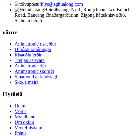
hlys@zghualong.com
Heimilisfang: Nr. 1, Rongchuan Two Branch
Road, Bancang iðnaðargarðurinn, Zigong hátæknisvæðið,
Sichuan hérað
vörur
Animatronic risaeðlur
Dínósaurabúningar
Risaeðluferðir
Trefjaplastsvara
Animatronic dýr
Animatronic skordýr
Smámynd af landslagi
Skoða meira
Flýtileið
Heim
Vörur
Myndband
Um okkur
Verkefnisdæmi
Fréttir