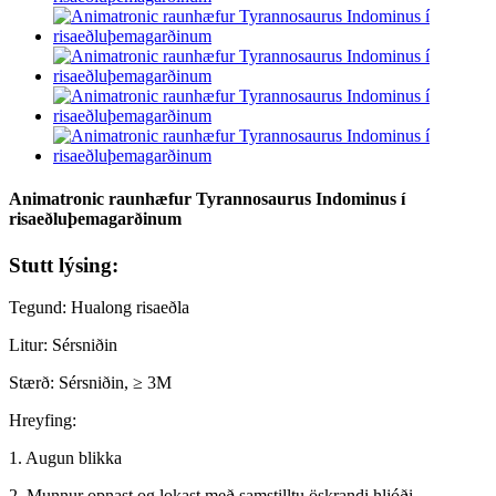
Animatronic raunhæfur Tyrannosaurus Indominus í
risaeðluþemagarðinum
Stutt lýsing:
Tegund: Hualong risaeðla
Litur: Sérsniðin
Stærð: Sérsniðin, ≥ 3M
Hreyfing:
1. Augun blikka
2. Munnur opnast og lokast með samstilltu öskrandi hljóði