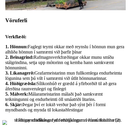
Vöruferli
Verkflæði:
1. Hönnun:
Faglegt teymi okkar með reynslu í hönnun mun gera
alhliða hönnun í samræmi við þarfir þínar
2. Beinagrind:
Rafmagnsverkfræðingar okkar munu smíða
stálgrindina, setja upp mótorinn og kemba hann samkvæmt
hönnuninni.
3. Líkanagerð:
Grafarmeistarinn mun fullkomlega endurheimta
lögunina sem þú vilt í samræmi við útlit hönnunarinnar.
4. Húðígræðsla:
Sílikonhúð er grædd á yfirborðið til að gera
áferðina raunverulegri og fínlegri
5. Málverk:
Málarameistarinn málaði það samkvæmt
teikningunni og endurheimti öll smáatriði litarins.
6. Skjár:
Þegar því er lokið verður það sýnt þér í formi
myndbands og mynda til lokastaðfestingar