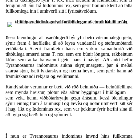
fenginn að láni frá Indominus rex, sem gerir honum kleift að falla
fullkomlega inn í umhverfi sitt í fyrirsátveiðum.
Þessi blendingur af risaeðlugerð býr yfir betri vitsmunalegri getu,
sýnir fram á hæfileika til að leysa vandamál og stefnumótandi
veiðitækni. Stærri framfætur hans eru virkari samanborið við
tiltölulega smærri arma T. rex, sem eru búnir löngum, rakbeittum
klóm sem auka banvænni getu hans í návígi. Að auki hefur
Tyrannosaurus indominus aukna skynjunargetu, þar á meðal
skarpa sjón, bætt lyktarskyn og næma heyrn, sem gerir hann að
framúrskarandi rekjara og veiðimanni.
Rándýrabúr verunnar er bætt við röð beinhúða — beinútfellinga
sem mynda hreistur, plötur eða aðrar byggingar í húðlögum —
sem veita henni viðbótarbrynju gegn árásum. Þessi blendingur
sýnir einnig fram á laumuspil og lævísi og notar umhverfi sitt sér
í hag, líkt og Indominus rex, sem var þekktur fyrir hæfni sína til
að hylja sig bæði hita og sjónrænt.
Í raun er Tyrannosaurus indominus ímynd hins fullkomna