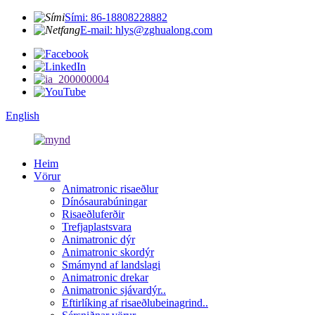
Sími: 86-18808228882
E-mail: hlys@zghualong.com
English
Heim
Vörur
Animatronic risaeðlur
Dínósaurabúningar
Risaeðluferðir
Trefjaplastsvara
Animatronic dýr
Animatronic skordýr
Smámynd af landslagi
Animatronic drekar
Animatronic sjávardýr..
Eftirlíking af risaeðlubeinagrind..