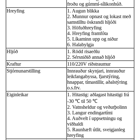
froðu og gúmmí-sílikonhúð.
Hreyfing
1. Augun blikka
2. Munnur opnast og lokast með
samstilltu öskrandi hljóði
3. Höfuðhreyfing
4. Hreyfing framfóta
5. Líkaminn upp og niður
6. Halabylgja
Hljóð
1. Rödd risaeðlu
2. Sérsniðið annað hljóð
Kraftur
110/220V riðstraumur
Stjórnunarstilling
Innrauður skynjari, innrauður
leikfangabyssa, fjarstýring,
hnappar, tímastillir, aðalstýring
o.s.frv.
Eiginleikar
1. Hitastig: aðlagast hitastigi frá
-30 ℃ til 50 ℃
2. Vatnsheldur og veðurþolinn
3. Langur endingartími
4. Auðvelt í uppsetningu og
viðhaldi
5. Raunhæft útlit, sveigjanleg
hreyfing