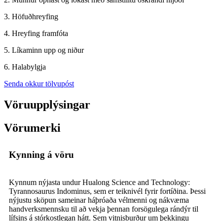
3. Höfuðhreyfing
4. Hreyfing framfóta
5. Líkaminn upp og niður
6. Halabylgja
Senda okkur tölvupóst
Vöruupplýsingar
Vörumerki
Kynning á vöru
Kynnum nýjasta undur Hualong Science and Technology:
Tyrannosaurus Indominus, sem er teiknivél fyrir fortíðina. Þessi
nýjustu sköpun sameinar háþróaða vélmenni og nákvæma
handverksmennsku til að vekja þennan forsögulega rándýr til
lífsins á stórkostlegan hátt. Sem vitnisburður um þekkingu