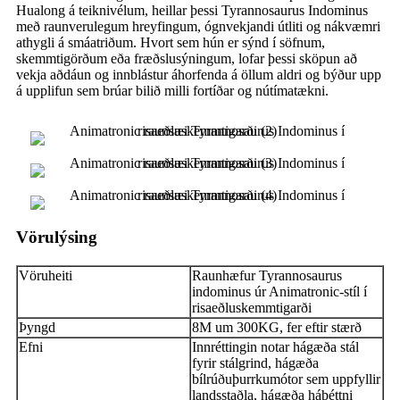
Hualong á teiknivélum, heillar þessi Tyrannosaurus Indominus
með raunverulegum hreyfingum, ógnvekjandi útliti og nákvæmri
athygli á smáatriðum. Hvort sem hún er sýnd í söfnum,
skemmtigörðum eða fræðslusýningum, lofar þessi sköpun að
vekja aðdáun og innblástur áhorfenda á öllum aldri og býður upp
á upplifun sem brúar bilið milli fortíðar og nútímatækni.
Vörulýsing
Vöruheiti
Raunhæfur Tyrannosaurus
indominus úr Animatronic-stíl í
risaeðluskemmtigarði
Þyngd
8M um 300KG, fer eftir stærð
Efni
Innréttingin notar hágæða stál
fyrir stálgrind, hágæða
bílrúðuþurrkumótor sem uppfyllir
landsstaðla, hágæða háþéttni