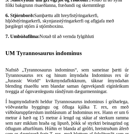
fólki bakgrunn risaeðlanna, fræðandi og skemmtilegt
6. Stjórnborð:
Samþættu allt hreyfistýringarkerfi,
hljóðstýringarkerfi, skynjarastýringarkerfi og aflgjafa með
þægilegri stjórn á stjórnboxinu.
7. Umbúðafilma:
Notað til að vernda fylgihluti
UM Tyrannosaurus indominus
Nafnið „Tyrannosaurus indominus“, sem sameinar þætti úr
Tyrannosaurus rex og hinum ímyndaða Indominus rex úr
„Jurassic World“ kvikmyndaflokknum, táknar ímyndaðan
blending risaeðlu sem blandar saman ógnvekjandi eiginleikum
tveggja af ógnvænlegustu rándýrum dægurmenningar.
Í hugmyndafræði heldur Tyrannosaurus indominus í gríðarlega,
vöðvastælta byggingu og öfluga kjálka T. rex, en með
viðbótaruppfærslum innblásnum af Indominus rex. Hann er um 6
metrar á hæð og 15 metrar á lengd og státar af sterkum ramma
sem nær miklum hraða og lipurð, þökk sé styrktri beinagrind og
öflugum afturfótum. Húðin er blanda af grófri, hreistruðum áferð
sem er dæmigerð fyrir T. rex, með blettum af feluliturslit sem er