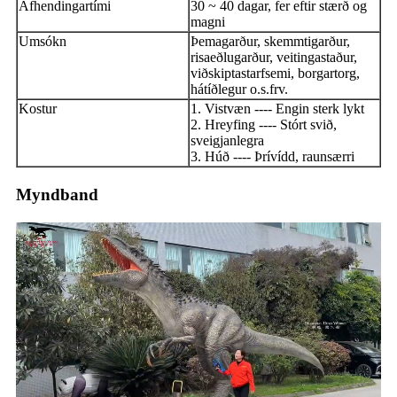
Afhendingartími
30 ~ 40 dagar, fer eftir stærð og
magni
Umsókn
Þemagarður, skemmtigarður,
risaeðlugarður, veitingastaður,
viðskiptastarfsemi, borgartorg,
hátíðlegur o.s.frv.
Kostur
1. Vistvæn ---- Engin sterk lykt
2. Hreyfing ---- Stórt svið,
sveigjanlegra
3. Húð ---- Þrívídd, raunsærri
Myndband