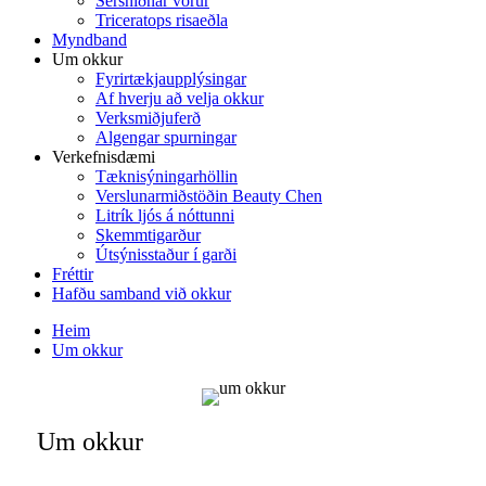
Sérsniðnar vörur
Triceratops risaeðla
Myndband
Um okkur
Fyrirtækjaupplýsingar
Af hverju að velja okkur
Verksmiðjuferð
Algengar spurningar
Verkefnisdæmi
Tæknisýningarhöllin
Verslunarmiðstöðin Beauty Chen
Litrík ljós á nóttunni
Skemmtigarður
Útsýnisstaður í garði
Fréttir
Hafðu samband við okkur
Heim
Um okkur
Um okkur