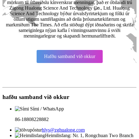
mörkum til útbreiðslu kínverskrar menningar, það er óbilandi trú
Zigong Hualong Science And Technology Co., Ltd. Hualong
Science And Technology býður úrvalsfyrirtækjum og fólki úr
öllum stigum samfélagsins að deila þróunartækifærum og
markmiðum The Times. Að efla stöðugt dýpt iðnaðarins og skrifa
sameiginlega nýjan kafla í vinningssamvinnu á sviði
menningarlegrar og skapandi hermunarlíffræði.
Hafðu samband við okkur
hafðu samband við okkur
Sími / WhatsApp
86-18808228882
hlys@zghualong.com
Heimilisfang: Nr. 1, Rongchuan Two Branch