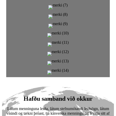
Hafðu samband við okkur
Látum menninguna leiða, látum stefnumótandi leiðsögn, látum
vísindi og tækni þróast, tjá kínverska menningu og leggja sitt af