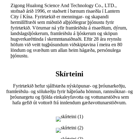
Zigong Hualong Science And Technology Co., LTD.,
stofnað árið 1996, er staðsett í bænum risaeðla í Lantern
City í Kína. Fyrirtækið er menningar- og skapandi
hermilíffræði sem miðstöð alþjóðlegrar þjónustu fyrir
fyrirtækið. Vörurnar ná yfir framleiðslu á risaeðlum, dýrum,
landslagsljóskerum, framleiðslu á ljóskerum og sköpun
hugverkaréttinda í skemmtanaiðnaði. Eftir 28 ára reynslu
höfum við veitt tugþúsundum viðskiptavina í meira en 80
löndum og svæðum um allan heim hágæða, persónulega
þjónustu.
Skírteini
Fyrirtækið hefur sjálfstæða nýsköpunar- og þróunarkeðju,
framleiðslu- og sölukeðju fyrir háþróaða hönnun, rannsóknar- og
þróunargetu og fjölda einkaleyfavotta og vottunarstöðva sem
hafa gefið út vottorð frá innlendum gæðavottunarstöðvum.