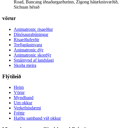
Road, Bancang iðnaðargarðurinn, Zigong hátæknisvæðið,
Sichuan hérað
vörur
Animatronic risaeðlur
Dínósaurabúningar
Risaeðluferðir
Trefjaplastsvara
Animatronic dýr
Animatronic skordýr
Smámynd af landslagi
Skoða meira
Flýtileið
Heim
Vörur
Myndband
Um okkur
Verkefnisdæmi
Fréttir
Hafðu samband við okkur