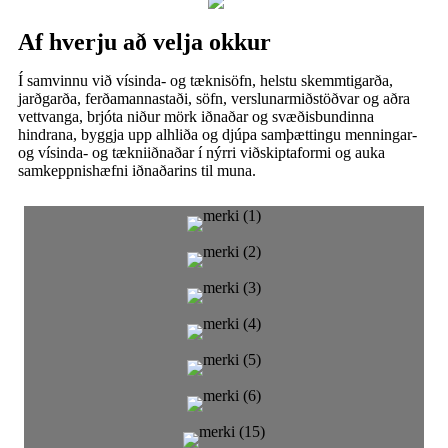
Af hverju að velja okkur
Í samvinnu við vísinda- og tæknisöfn, helstu skemmtigarða,
jarðgarða, ferðamannastaði, söfn, verslunarmiðstöðvar og aðra
vettvanga, brjóta niður mörk iðnaðar og svæðisbundinna
hindrana, byggja upp alhliða og djúpa samþættingu menningar-
og vísinda- og tækniiðnaðar í nýrri viðskiptaformi og auka
samkeppnishæfni iðnaðarins til muna.