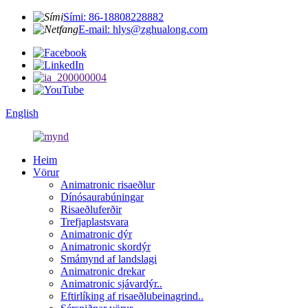
Sími: 86-18808228882
E-mail: hlys@zghualong.com
English
Heim
Vörur
Animatronic risaeðlur
Dínósaurabúningar
Risaeðluferðir
Trefjaplastsvara
Animatronic dýr
Animatronic skordýr
Smámynd af landslagi
Animatronic drekar
Animatronic sjávardýr..
Eftirlíking af risaeðlubeinagrind..