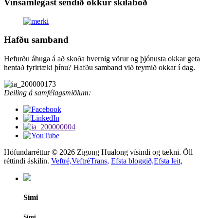
Vinsamlegast sendið okkur skilaboð
Hafðu samband
Hefurðu áhuga á að skoða hvernig vörur og þjónusta okkar geta
hentað fyrirtæki þínu? Hafðu samband við teymið okkar í dag.
Deiling á samfélagsmiðlum:
Höfundarréttur © 2026 Zigong Hualong vísindi og tækni. Öll
réttindi áskilin.
Veftré,
VeftréTrans,
Efsta bloggið,
Efsta leit,
Sími
Sími