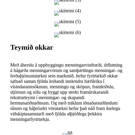
Teymið okkar
Með áherslu á uppbyggingu menningarvistfræði, útflutning
á hágæða menningarvörum og samþættingu menningar- og
ferðaþjónustutækni sem markmið, hefur fyrirtækið okkar
safnað saman fjölda leiðandi innlendra hæfileika í
vísindarannsóknum, menningu og sköpun, framleiðslu,
stjórnun og sölu og byggt upp sterkt framúrskarandi
rekstrarteymi í menningar- og skapandi
hermunariðnaðinum. Og með miklum iðnaðarauðlindum
sínum og háþróaðri vörutækni hefur það náð fram ítarlegu
viðskiptasamstarfi með fjölda alþjóðlega þekktra
menningarfyrirtækja.