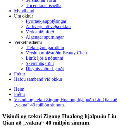
Sérsniðnar vörur
Triceratops risaeðla
Myndband
Um okkur
Fyrirtækjaupplýsingar
Af hverju að velja okkur
Verksmiðjuferð
Algengar spurningar
Verkefnisdæmi
Tæknisýningarhöllin
Verslunarmiðstöðin Beauty Chen
Litrík ljós á nóttunni
Skemmtigarður
Útsýnisstaður í garði
Fréttir
Hafðu samband við okkur
Heim
Fréttir
Vísindi og tækni Zigong Hualong hjálpuðu Liu Qian að
„vakna“ 40 milljón sinnum.
Vísindi og tækni Zigong Hualong hjálpuðu Liu
Qian að „vakna“ 40 milljón sinnum.