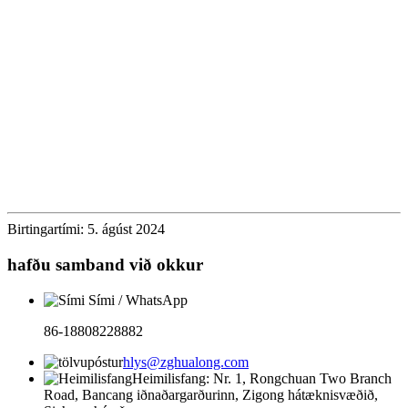
Tyrannosaurus Rex er ekki aðeins
raunverulegur, heldur getur Tyrannosaurus
Rex, vegna þess að innri stálgrindin knýr
gírkassann áfram, hreyft allan líkama
sinn, eins og forsögulegi risinn
Tyrannosaurus Rex. Það er eins og að fara
frá Júratímabilinu til nútímans!
Birtingartími: 5. ágúst 2024
hafðu samband við okkur
Sími / WhatsApp
86-18808228882
hlys@zghualong.com
Heimilisfang: Nr. 1, Rongchuan Two Branch
Road, Bancang iðnaðargarðurinn, Zigong hátæknisvæðið,