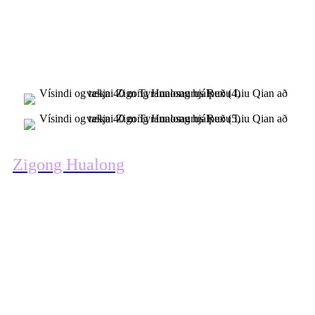
afhendingu borða fyrir T-Rex-ið laðaði
allt lyftingarferlið að sér vegfarendur.
Fólk safnaðist saman til að taka myndir
og fleiri börn elskuðu risaeðlubörn.
Zigong Hualong
Vísindi og tækni nota
nútíma hátækni. Framleiðsla á hágæða
teiknimyndagerð úr risaeðlum er gerð
með mismunandi framleiðsluferlum.
Mismunandi framleiðsluferlar eru notaðir
í innri og ytri mannvirkjum.
Fyrst og fremst er innra rýmið úr
stálrörum, plötum, stálrásum og svo