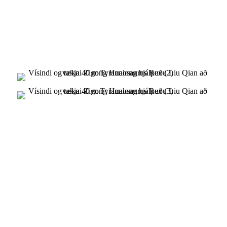
fantasíunni um að „töfra“ saman. Þetta
kennileiti Global WOWCITY -- 9 metra
hár og 40 metra langur, 20 tonna
Tyrannosaurus rex.
Týrannosaurus Rex, kennileiti Global
WOWCITY, er framleitt af Zigong
Hualong Science And Technology Co.,
LTD. Sérhæfir sig í að búa til háþróaða
teiknimyndahermi. Zigong Hualong
Science And Technology Co., LTD var
stofnað árið 1996.