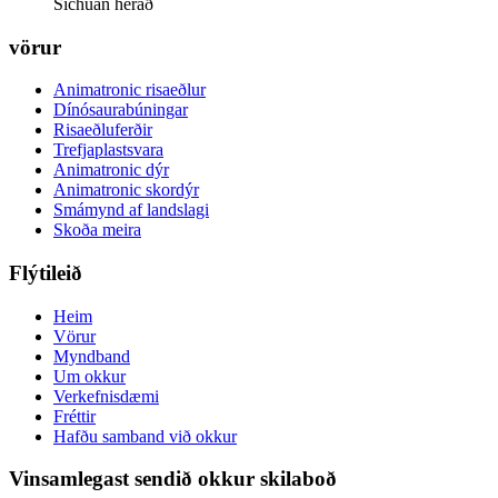
Sichuan hérað
vörur
Animatronic risaeðlur
Dínósaurabúningar
Risaeðluferðir
Trefjaplastsvara
Animatronic dýr
Animatronic skordýr
Smámynd af landslagi
Skoða meira
Flýtileið
Heim
Vörur
Myndband
Um okkur
Verkefnisdæmi
Fréttir
Hafðu samband við okkur
Vinsamlegast sendið okkur skilaboð