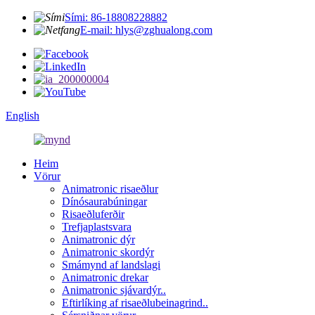
Sími: 86-18808228882
E-mail: hlys@zghualong.com
English
Heim
Vörur
Animatronic risaeðlur
Dínósaurabúningar
Risaeðluferðir
Trefjaplastsvara
Animatronic dýr
Animatronic skordýr
Smámynd af landslagi
Animatronic drekar
Animatronic sjávardýr..
Eftirlíking af risaeðlubeinagrind..