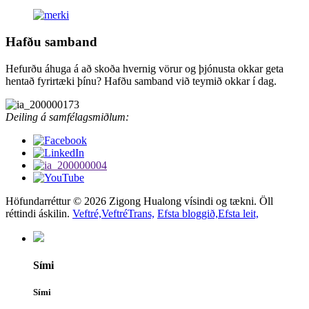
Hafðu samband
Hefurðu áhuga á að skoða hvernig vörur og þjónusta okkar geta
hentað fyrirtæki þínu? Hafðu samband við teymið okkar í dag.
Deiling á samfélagsmiðlum:
Höfundarréttur © 2026 Zigong Hualong vísindi og tækni. Öll
réttindi áskilin.
Veftré,
VeftréTrans,
Efsta bloggið,
Efsta leit,
Sími
Sími